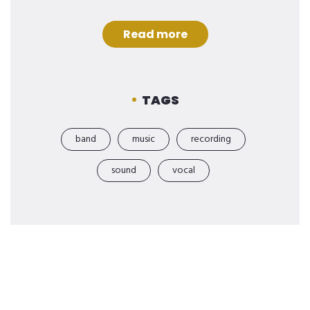
Read more
TAGS
band
music
recording
sound
vocal