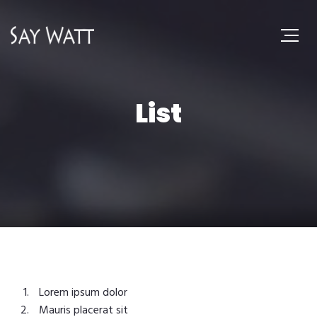
List
Lorem ipsum dolor
Mauris placerat sit